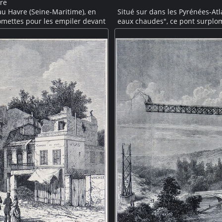
re
au Havre (Seine-Maritime), en
Situé sur dans les Pyrénées-At
tomettes pour les empiler devant
eaux chaudes", ce pont surplo
de tandis qu'une autre évacue les
dessus du ruisseau de montagn
loin la flèche d'une église.
rocheuse. "Hourat" veut dire "
a proximité de la mer.