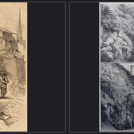
 prennent place dans une plaine,
remplit d'eau ses récipients, 
t le paysage. Au premier plan à
joue de la guitare pour des 
hâteau côtoient un petit village.
traditionnels esquissent quelqu
un