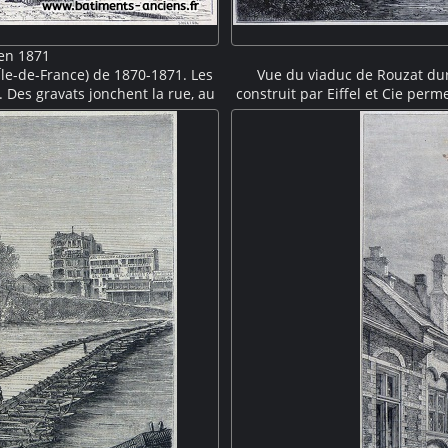
 en 1871
(Île-de-France) de 1870-1871. Les
Vue du viaduc de Rouzat dur
. Des gravats jonchent la rue, au
construit par Eiffel et Cie perm
 De petits groupent de badauds
à une hauteur de soixante mèt
erre et par La Commune.
piles, ce qui était une innovatio
pile en cours de montage, une
L'ancien pont de pierre sur la