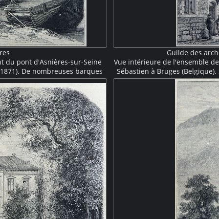
res
Guilde des arch
t du pont d'Asnières-sur-Seine
Vue intérieure de l'ensemble de
70-1871). De nombreuses barques
Sébastien à Bruges (Belgique). S
onstitué de forts bastaings. Un
sur la gravure datent du XIXe 
re plan, le pont détruit dont les
dans le style néo-gothique par
autre berge de la Seine, quelques
élancée est caract
r la guerre.