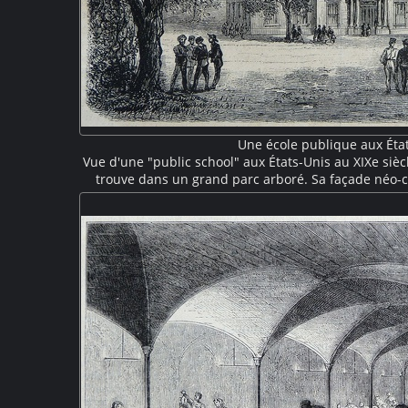
Une école publique aux Éta
Vue d'une "public school" aux États-Unis au XIXe sièc
trouve dans un grand parc arboré. Sa façade néo-
porche avec quatre colonnes, de grandes baies av
grand fronton triangulaire où est inscrit "Washingt
d'étudiants se promènent aux alentou