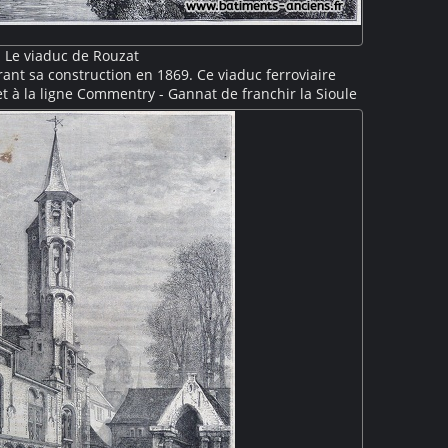
Le viaduc de Rouzat
ant sa construction en 1869. Ce viaduc ferroviaire
et à la ligne Commentry - Gannat de franchir la Sioule
res. Il est totalement en métal, y compris ses deux
n pour Gustave Eiffel. On voit une travée et la seconde
 petite grue est installée au bout du porte-à-faux.
 Sioule est encore visible au pied du nouveau viaduc.