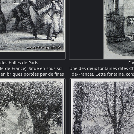
 des Halles de Paris
Fo
le-de-France). Situé en sous sol
Une des deux fontaines dites Ch
s en briques portées par de fines
de-France). Cette fontaine, con
ure fonctionnelle du XIXe siècle.
construite en 1716 puis démont
orts des halles" portent des
fontaine, installée dans une ni
r des becs de gaz, des femmes
décorée. Des femmes viennen
ailles.
grotesque. On devine