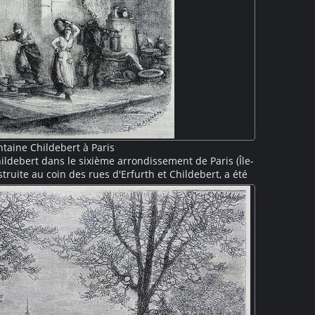
ntaine Childebert à Paris
ildebert dans le sixième arrondissement de Paris (Île-
struite au coin des rues d'Erfurth et Childebert, a été
ée en 1867 lors du percement de la rue de Rennes. La
che, est couverte par une voûte en coquille richement
t remplir leurs seaux au jet d'eau craché par un
 la devanture d'une échoppe sur la droite.