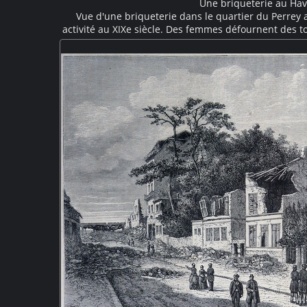
Une briqueterie au Hav
Vue d'une briqueterie dans le quartier du Perrey 
activité au XIXe siècle. Des femmes défournent des 
le four. Elles vont et vienne sur une petit sentier rai
tomettes ratées dans une décharge. On devine au 
Quelques mouettes dans le ciel rappellent l