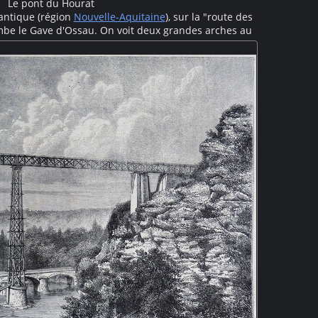
Le pont du Hourat
lantique (région
Nouvelle-Aquitaine
), sur la "route des
mbe le Gave d'Ossau. On voit deux grandes arches au
e tumultueux. La route est construite dans la paroi
trou", c'est donc un toponyme assez courant dans les
Pyrénées.