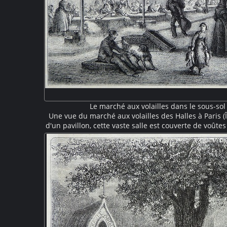
Le marché aux volailles dans le sous-sol
Une vue du marché aux volailles des Halles à Paris (Î
d'un pavillon, cette vaste salle est couverte de voûte
colonnes de fonte caractéristiques de cette architect
Au premier plan des manutentionnaires appelés "f
paniers et des sacs. Au second plan, éclairées pa
plument et préparent les vol