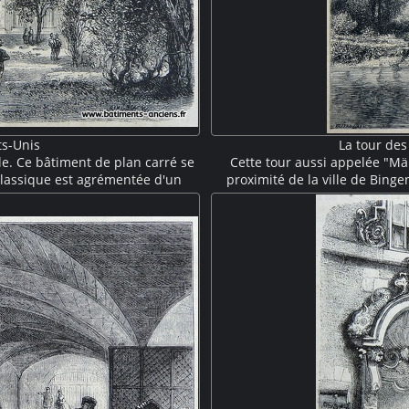
ts-Unis
La tour des
le. Ce bâtiment de plan carré se
Cette tour aussi appelée "Mä
classique est agrémentée d'un
proximité de la ville de Binge
ec fronton, et surmontée d'un
château d'Ehrensfels visib
on School". Des petits groupes
initialement au XIIIe siècle puis
rs en discutant.
sty