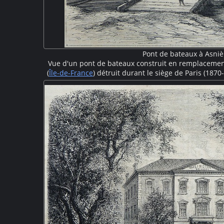
Pont de bateaux à Asniè
Vue d'un pont de bateaux construit en remplacemen
(
Île-de-France
) détruit durant le siège de Paris (18
solidement arrimées supportent un tablier en bois c
soldat et quelques civils traversent le pont. En arriè
piles et quelques travées sont encore visibles. Sur l'
habitations également ruinées pa