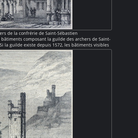
ers de la confrérie de Saint-Sébastien
 bâtiments composant la guilde des archers de Saint-
i la guilde existe depuis 1572, les bâtiments visibles
siècle et correspondent à un vaste remaniement mené
 l'architecte Louis Delacenserie. La tour hexagonale
éristique de cet ensemble architectural.