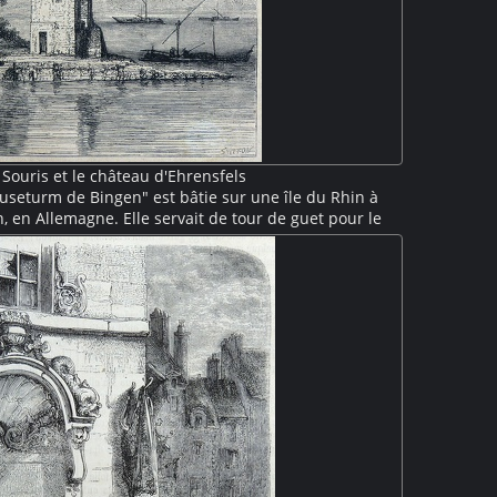
 Souris et le château d'Ehrensfels
useturm de Bingen" est bâtie sur une île du Rhin à
n, en Allemagne. Elle servait de tour de guet pour le
le à flan de montagne au second plan. Construite
 détruite au XVIIe siècle, elle fut reconstruite dans un
le néo-gothique en 1855.