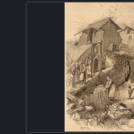
XIXe siècle. Les grands bâtiments du site industriel
au bord d'une rivière. De hautes cheminées ponctuen
droite, des bâtiments administratifs aux allures de c