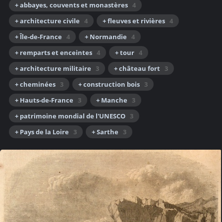
+ abbayes, couvents et monastères
4
+ architecture civile
4
+ fleuves et rivières
4
+ Île-de-France
4
+ Normandie
4
+ remparts et enceintes
4
+ tour
4
+ architecture militaire
3
+ château fort
3
+ cheminées
3
+ construction bois
3
+ Hauts-de-France
3
+ Manche
3
+ patrimoine mondial de l'UNESCO
3
+ Pays de la Loire
3
+ Sarthe
3