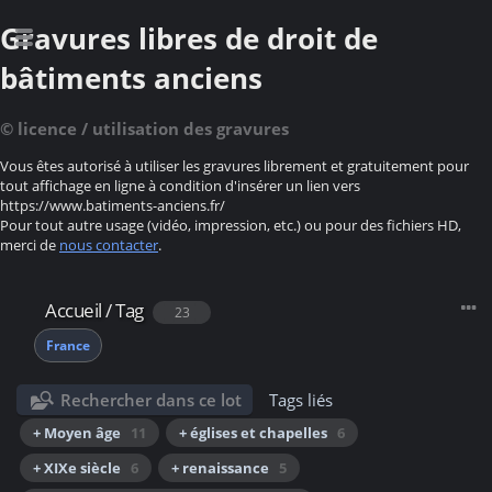
Gravures libres de droit de
bâtiments anciens
© licence / utilisation des gravures
Vous êtes autorisé à utiliser les gravures librement et gratuitement pour
tout affichage en ligne à condition d'insérer un lien vers
https://www.batiments-anciens.fr/
Pour tout autre usage (vidéo, impression, etc.) ou pour des fichiers HD,
merci de
nous contacter
.
Accueil
/
Tag
23
France
Rechercher dans ce lot
Tags liés
+ Moyen âge
11
+ églises et chapelles
6
+ XIXe siècle
6
+ renaissance
5