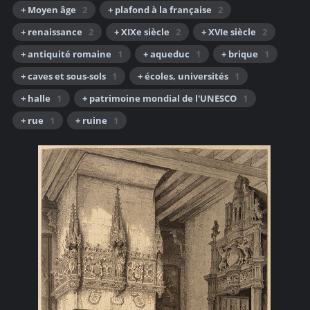
+ Moyen âge
2
+ plafond à la française
2
+ renaissance
2
+ XIXe siècle
2
+ XVIe siècle
2
+ antiquité romaine
1
+ aqueduc
1
+ brique
1
+ caves et sous-sols
1
+ écoles, universités
1
+ halle
1
+ patrimoine mondial de l'UNESCO
1
+ rue
1
+ ruine
1