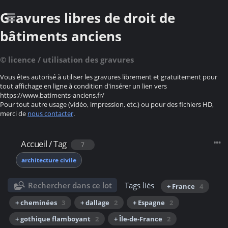
Gravures libres de droit de
bâtiments anciens
© licence / utilisation des gravures
Vous êtes autorisé à utiliser les gravures librement et gratuitement pour
tout affichage en ligne à condition d'insérer un lien vers
https://www.batiments-anciens.fr/
Pour tout autre usage (vidéo, impression, etc.) ou pour des fichiers HD,
merci de
nous contacter
.
Accueil
/
Tag
7
architecture civile
Rechercher dans ce lot
Tags liés
+ France
4
+ cheminées
3
+ dallage
2
+ Espagne
2
+ gothique flamboyant
2
+ Île-de-France
2