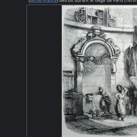
(
Île-de-France
) détruit durant le siège de Paris (18
solidement arrimées supportent un tablier en bois c
soldat et quelques civils traversent le pont. En arriè
piles et quelques travées sont encore visibles. Sur l'
habitations également ruinées pa