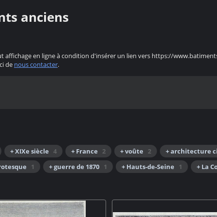
nts anciens
ut affichage en ligne à condition d'insérer un lien vers https://www.batiment
ci de
nous contacter
.
+ XIXe siècle
4
+ France
2
+ voûte
2
+ architecture c
rotesque
1
+ guerre de 1870
1
+ Hauts-de-Seine
1
+ La 