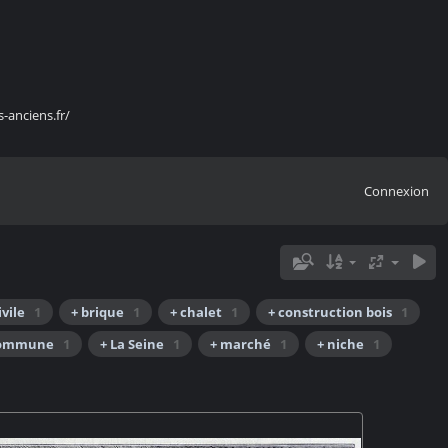
s-anciens.fr/
Connexion
ivile
1
+ brique
1
+ chalet
1
+ construction bois
1
Commune
1
+ La Seine
1
+ marché
1
+ niche
1