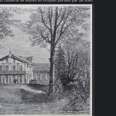
 est couverte de voûtes en briques portées par de fines
es de cette architecture fonctionnelle du XIXe siècle.
tionnaires appelés "forts des halles" portent des
nd plan, éclairées par des becs de gaz, des femmes
t et préparent les volailles.