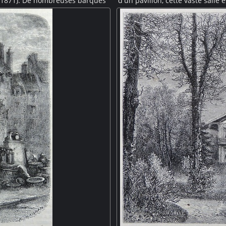
70-1871). De nombreuses barques
d'un pavillon, cette vaste salle
onstitué de forts bastaings. Un
colonnes de fonte caractéristiqu
re plan, le pont détruit dont les
Au premier plan des manuten
autre berge de la Seine, quelques
paniers et des sacs. Au seco
r la guerre.
plumen