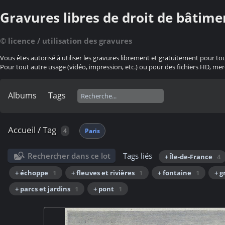
Gravures libres de droit de bâtime
© licence / utilisation des gravures
Vous êtes autorisé à utiliser les gravures librement et gratuitement pour to
Pour tout autre usage (vidéo, impression, etc.) ou pour des fichiers HD, mer
Albums
Tags
Accueil
/
Tag
4
Paris
Rechercher dans ce lot
Tags liés
+ Île-de-France
4
+ échoppe
1
+ fleuves et rivières
1
+ fontaine
1
+ g
+ parcs et jardins
1
+ pont
1