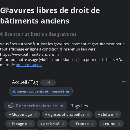
Gravures libres de droit de
bâtiments anciens
© licence / utilisation des gravures
Vous êtes autorisé à utiliser les gravures librement et gratuitement pour
tout affichage en ligne à condition d'insérer un lien vers
https://www.batiments-anciens.fr/
Pour tout autre usage (vidéo, impression, etc.) ou pour des fichiers HD,
merci de
nous contacter
.
Accueil
/
Tag
14
abbayes, couvents et monastères
Rechercher dans ce lot
Tags liés
+ Moyen âge
9
+ églises et chapelles
6
+ cloître
5
+ Espagne
5
+ arc brisé
4
+ France
4
+ ruine
4