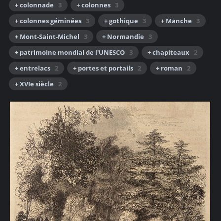
+ colonnade
3
+ colonnes
3
+ colonnes géminées
3
+ gothique
3
+ Manche
3
+ Mont-Saint-Michel
3
+ Normandie
3
+ patrimoine mondial de l'UNESCO
3
+ chapiteaux
2
+ entrelacs
2
+ portes et portails
2
+ roman
2
+ XVIe siècle
2