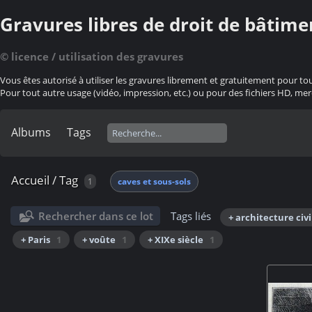
Gravures libres de droit de bâtime
© licence / utilisation des gravures
Vous êtes autorisé à utiliser les gravures librement et gratuitement pour to
Pour tout autre usage (vidéo, impression, etc.) ou pour des fichiers HD, mer
Albums
Tags
Accueil
/
Tag
1
caves et sous-sols
Rechercher dans ce lot
Tags liés
+ architecture civi
+ Paris
1
+ voûte
1
+ XIXe siècle
1