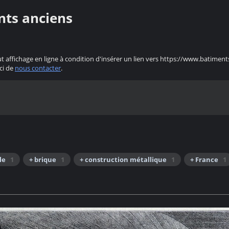
nts anciens
ut affichage en ligne à condition d'insérer un lien vers https://www.batiment
ci de
nous contacter
.
le
1
+ brique
1
+ construction métallique
1
+ France
1