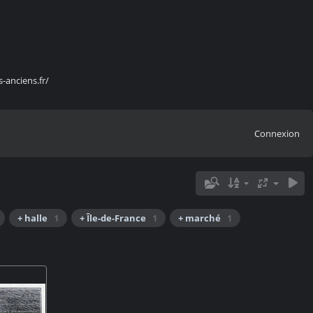
s-anciens.fr/
Connexion
+ halle
1
+ Île-de-France
1
+ marché
1