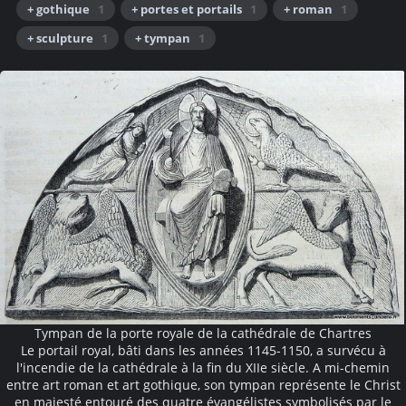
+ gothique
1
+ portes et portails
1
+ roman
1
+ sculpture
1
+ tympan
1
Tympan de la porte royale de la cathédrale de Chartres
Le portail royal, bâti dans les années 1145-1150, a survécu à
l'incendie de la cathédrale à la fin du XIIe siècle. A mi-chemin
entre art roman et art gothique, son tympan représente le Christ
en majesté entouré des quatre évangélistes symbolisés par le