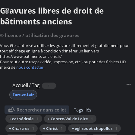
Gravures libres de droit de
bâtiments anciens
© licence / utilisation des gravures
Vous êtes autorisé à utiliser les gravures librement et gratuitement pour
tout affichage en ligne à condition d'insérer un lien vers
https://www.batiments-anciens.fr/
Pour tout autre usage (vidéo, impression, etc.) ou pour des fichiers HD,
merci de
nous contacter
.
Accueil
/
Tag
1
Eure-et-Loir
Rechercher dans ce lot
Tags liés
+ cathédrale
1
+ Centre-Val de Loire
1
+ Chartres
1
+ Christ
1
+ églises et chapelles
1