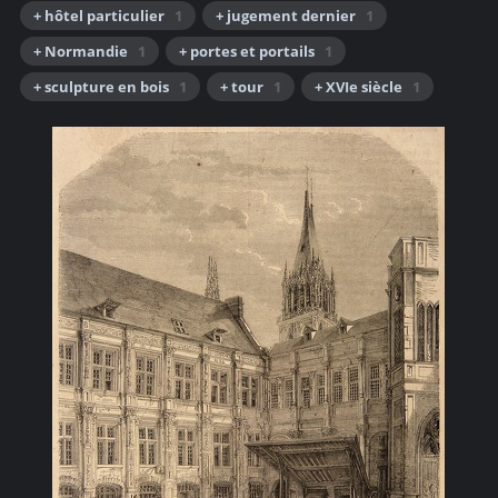
+ hôtel particulier
1
+ jugement dernier
1
+ Normandie
1
+ portes et portails
1
+ sculpture en bois
1
+ tour
1
+ XVIe siècle
1