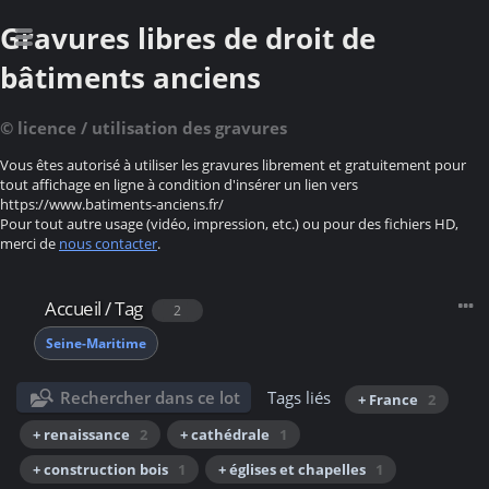
Gravures libres de droit de
bâtiments anciens
© licence / utilisation des gravures
Vous êtes autorisé à utiliser les gravures librement et gratuitement pour
tout affichage en ligne à condition d'insérer un lien vers
https://www.batiments-anciens.fr/
Pour tout autre usage (vidéo, impression, etc.) ou pour des fichiers HD,
merci de
nous contacter
.
Accueil
/
Tag
2
Seine-Maritime
Rechercher dans ce lot
Tags liés
+ France
2
+ renaissance
2
+ cathédrale
1
+ construction bois
1
+ églises et chapelles
1