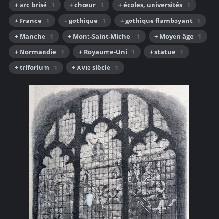
+ arc brisé
1
+ chœur
1
+ écoles, universités
1
+ France
1
+ gothique
1
+ gothique flamboyant
1
+ Manche
1
+ Mont-Saint-Michel
1
+ Moyen âge
1
+ Normandie
1
+ Royaume-Uni
1
+ statue
1
+ triforium
1
+ XVIe siècle
1