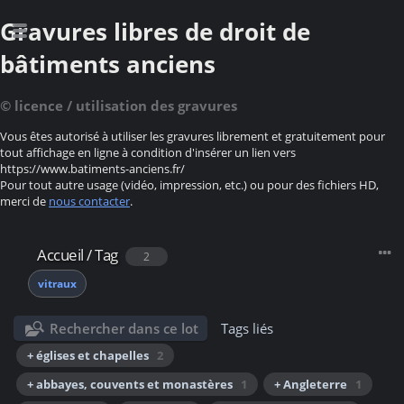
Gravures libres de droit de
bâtiments anciens
© licence / utilisation des gravures
Vous êtes autorisé à utiliser les gravures librement et gratuitement pour
tout affichage en ligne à condition d'insérer un lien vers
https://www.batiments-anciens.fr/
Pour tout autre usage (vidéo, impression, etc.) ou pour des fichiers HD,
merci de
nous contacter
.
Accueil
/
Tag
2
vitraux
Rechercher dans ce lot
Tags liés
+ églises et chapelles
2
+ abbayes, couvents et monastères
1
+ Angleterre
1