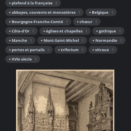
+ plafond à la française
2
+ abbayes, couvents et monastères
1
+ Belgique
1
+ Bourgogne-Franche-Comté
1
+ chœur
1
+ Côte-d'Or
1
+ églises et chapelles
1
+ gothique
1
+ Manche
1
+ Mont-Saint-Michel
1
+ Normandie
1
+ portes et portails
1
+ triforium
1
+ vitraux
1
+ XVIe siècle
1