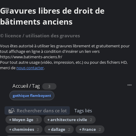
Gravures libres de droit de
bâtiments anciens
© licence / utilisation des gravures
Vous êtes autorisé à utiliser les gravures librement et gratuitement pour
tout affichage en ligne à condition d'insérer un lien vers
https://www.batiments-anciens.fr/
Pour tout autre usage (vidéo, impression, etc.) ou pour des fichiers HD,
merci de
nous contacter
.
Accueil
/
Tag
3
gothique flamboyant
Rechercher dans ce lot
Tags liés
+ Moyen âge
3
+ architecture civile
2
+ cheminées
2
+ dallage
2
+ France
2