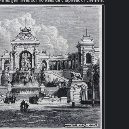
lonnes géminées surmontées de chapiteaux richement
 et floraux, végétaux, entrelacs et scènes bibliques.
r la végétation et les façades en second plan évoquent
nt désaffecté ou peu entretenu.