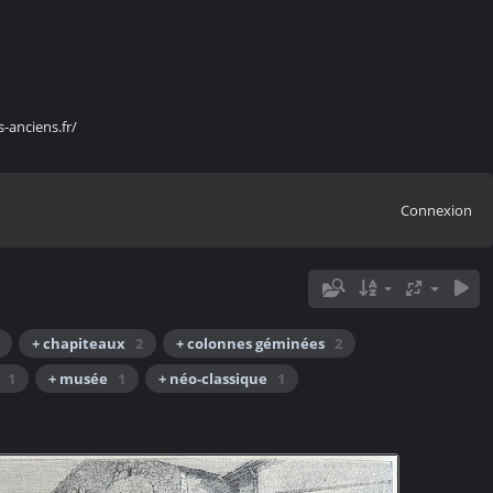
s-anciens.fr/
Connexion
+ chapiteaux
2
+ colonnes géminées
2
1
+ musée
1
+ néo-classique
1