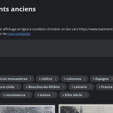
nts anciens
ut affichage en ligne à condition d'insérer un lien vers https://www.batiment
ci de
nous contacter
.
ts et monastères
3
+ cloître
3
+ colonnes
3
+ Espagne
3
ure civile
1
+ Bouches-du-Rhône
1
+ calvaire
1
+ France
+ renaissance
1
+ statue
1
+ XIXe siècle
1