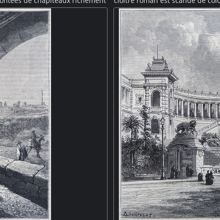
ontées de chapiteaux richement
cloître roman est scandé de co
 entrelacs et scènes bibliques.
sculptés : motifs géométriques
vert à deux pans. Sarcophage ?
L'intérieur du cloître envahi pa
un bâtime