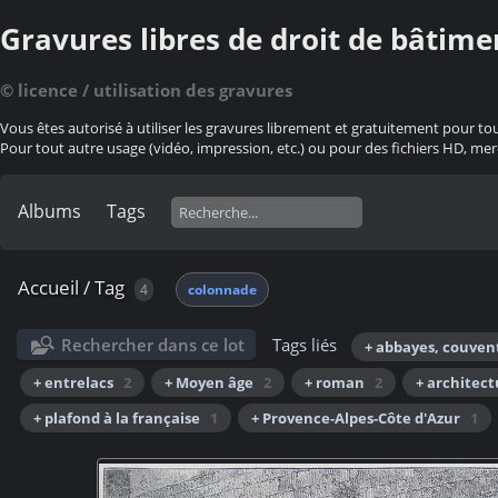
Gravures libres de droit de bâtime
© licence / utilisation des gravures
Vous êtes autorisé à utiliser les gravures librement et gratuitement pour to
Pour tout autre usage (vidéo, impression, etc.) ou pour des fichiers HD, mer
Albums
Tags
Accueil
/
Tag
4
colonnade
Rechercher dans ce lot
Tags liés
+ abbayes, couven
+ entrelacs
2
+ Moyen âge
2
+ roman
2
+ architect
+ plafond à la française
1
+ Provence-Alpes-Côte d'Azur
1