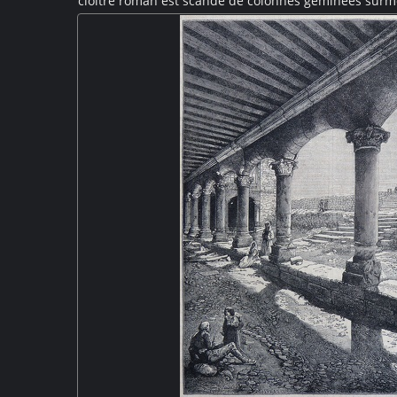
cloître roman est scandé de colonnes géminées surm
sculptés : motifs géométriques et floraux, végétaux,
Sous la galerie du cloître, on devine un coffre cou
Reliquaire ?