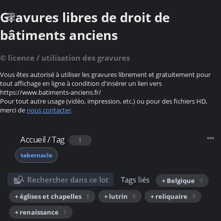
Gravures libres de droit de
bâtiments anciens
© licence / utilisation des gravures
Vous êtes autorisé à utiliser les gravures librement et gratuitement pour
tout affichage en ligne à condition d'insérer un lien vers
https://www.batiments-anciens.fr/
Pour tout autre usage (vidéo, impression, etc.) ou pour des fichiers HD,
merci de
nous contacter
.
Accueil
/
Tag
1
tabernacle
Rechercher dans ce lot
Tags liés
+ Belgique
1
+ églises et chapelles
1
+ lutrin
1
+ reliquaire
1
+ renaissance
1