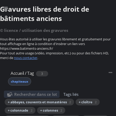
Gravures libres de droit de
bâtiments anciens
© licence / utilisation des gravures
Vous êtes autorisé à utiliser les gravures librement et gratuitement pour
tout affichage en ligne à condition d'insérer un lien vers
https://www.batiments-anciens.fr/
Pour tout autre usage (vidéo, impression, etc.) ou pour des fichiers HD,
merci de
nous contacter
.
Accueil
/
Tag
3
chapiteaux
Rechercher dans ce lot
Tags liés
+ abbayes, couvents et monastères
2
+ cloître
2
+ colonnade
2
+ colonnes
2