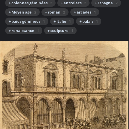
+ colonnes géminées
2
+ entrelacs
2
+ Espagne
2
+ Moyen âge
2
+ roman
2
+ arcades
1
+ baies géminées
1
+ Italie
1
+ palais
1
+ renaissance
1
+ sculpture
1