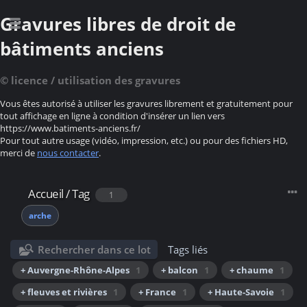
Gravures libres de droit de
bâtiments anciens
© licence / utilisation des gravures
Vous êtes autorisé à utiliser les gravures librement et gratuitement pour
tout affichage en ligne à condition d'insérer un lien vers
https://www.batiments-anciens.fr/
Pour tout autre usage (vidéo, impression, etc.) ou pour des fichiers HD,
merci de
nous contacter
.
Accueil
/
Tag
1
arche
Rechercher dans ce lot
Tags liés
+ Auvergne-Rhône-Alpes
1
+ balcon
1
+ chaume
1
+ fleuves et rivières
1
+ France
1
+ Haute-Savoie
1