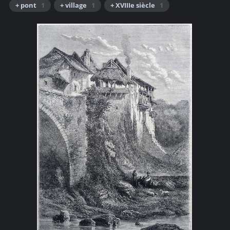
+ pont
1
+ village
1
+ XVIIIe siècle
1