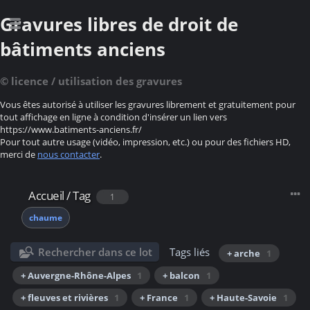
Gravures libres de droit de
bâtiments anciens
© licence / utilisation des gravures
Vous êtes autorisé à utiliser les gravures librement et gratuitement pour
tout affichage en ligne à condition d'insérer un lien vers
https://www.batiments-anciens.fr/
Pour tout autre usage (vidéo, impression, etc.) ou pour des fichiers HD,
merci de
nous contacter
.
Accueil
/
Tag
1
chaume
Rechercher dans ce lot
Tags liés
+ arche
1
+ Auvergne-Rhône-Alpes
1
+ balcon
1
+ fleuves et rivières
1
+ France
1
+ Haute-Savoie
1