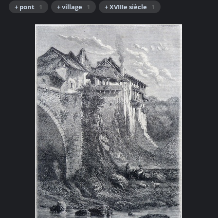
+ pont
1
+ village
1
+ XVIIIe siècle
1