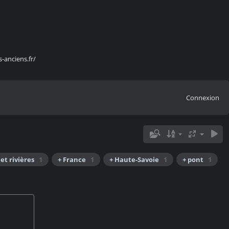
s-anciens.fr/
Connexion
 et rivières
1
+ France
1
+ Haute-Savoie
1
+ pont
1