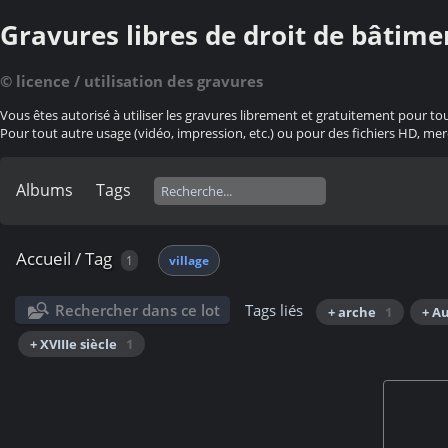
Gravures libres de droit de bâtime
© licence / utilisation des gravures
Vous êtes autorisé à utiliser les gravures librement et gratuitement pour to
Pour tout autre usage (vidéo, impression, etc.) ou pour des fichiers HD, mer
Albums
Tags
Accueil
/
Tag
1
village
Rechercher dans ce lot
Tags liés
+ arche
1
+ A
+ XVIIIe siècle
1