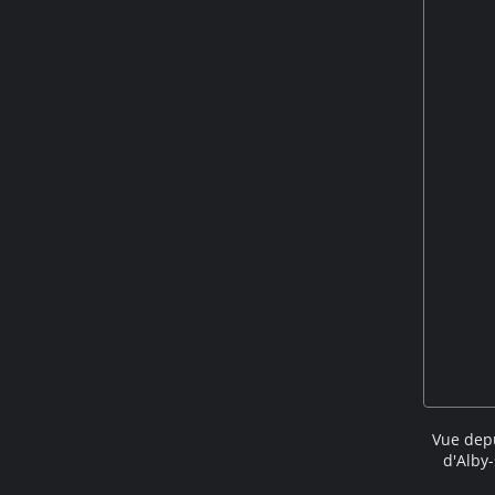
Vue depu
d'Alby
1720 u