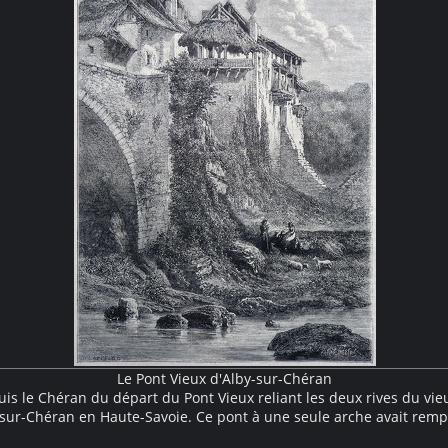
Le Pont Vieux d'Alby-sur-Chéran
is le Chéran du départ du Pont Vieux reliant les deux rives du vieu
-sur-Chéran en Haute-Savoie. Ce pont à une seule arche avait remp
n pont plus ancien à trois arches. Un second pont, nommé Pont Neu