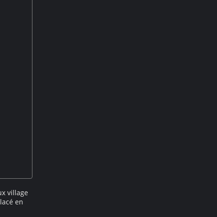
x village
lacé en
f, sera