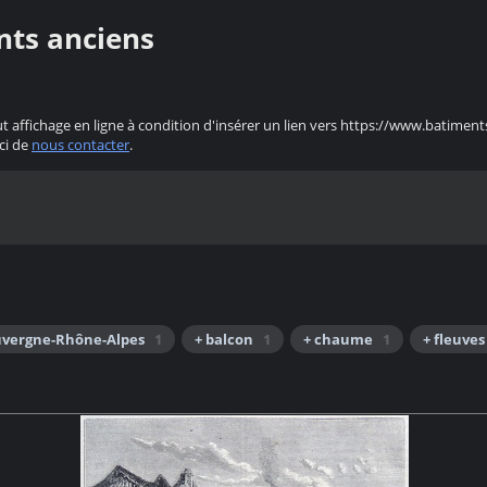
nts anciens
ut affichage en ligne à condition d'insérer un lien vers https://www.batiment
ci de
nous contacter
.
uvergne-Rhône-Alpes
1
+ balcon
1
+ chaume
1
+ fleuves