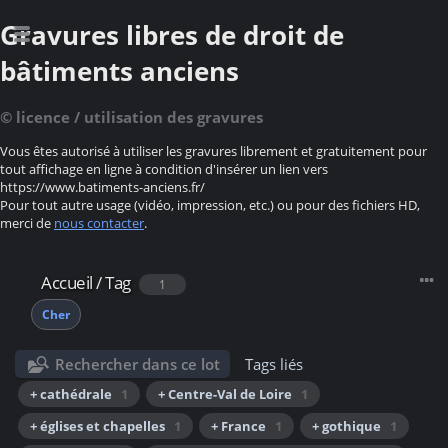
Gravures libres de droit de
bâtiments anciens
© licence / utilisation des gravures
Vous êtes autorisé à utiliser les gravures librement et gratuitement pour
tout affichage en ligne à condition d'insérer un lien vers
https://www.batiments-anciens.fr/
Pour tout autre usage (vidéo, impression, etc.) ou pour des fichiers HD,
merci de
nous contacter
.
Accueil
/
Tag
1
Cher
Rechercher dans ce lot
Tags liés
+ cathédrale
1
+ Centre-Val de Loire
1
+ églises et chapelles
1
+ France
1
+ gothique
1