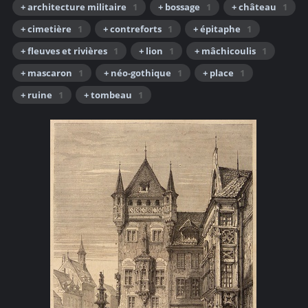
+ architecture militaire
1
+ bossage
1
+ château
1
+ cimetière
1
+ contreforts
1
+ épitaphe
1
+ fleuves et rivières
1
+ lion
1
+ mâchicoulis
1
+ mascaron
1
+ néo-gothique
1
+ place
1
+ ruine
1
+ tombeau
1