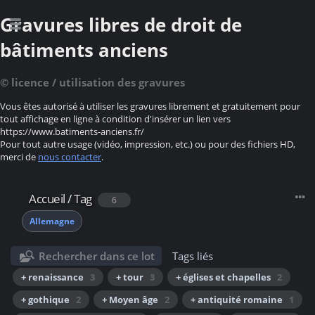
Gravures libres de droit de
bâtiments anciens
© licence / utilisation des gravures
Vous êtes autorisé à utiliser les gravures librement et gratuitement pour
tout affichage en ligne à condition d'insérer un lien vers
https://www.batiments-anciens.fr/
Pour tout autre usage (vidéo, impression, etc.) ou pour des fichiers HD,
merci de
nous contacter
.
Accueil
/
Tag
6
Allemagne
Rechercher dans ce lot
Tags liés
+ renaissance
3
+ tour
3
+ églises et chapelles
2
+ gothique
2
+ Moyen âge
2
+ antiquité romaine
1