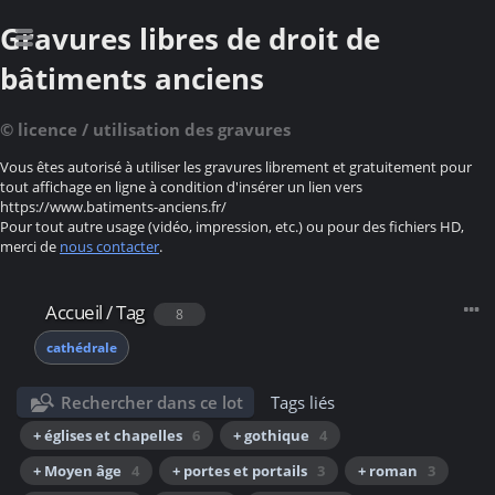
Gravures libres de droit de
bâtiments anciens
© licence / utilisation des gravures
Vous êtes autorisé à utiliser les gravures librement et gratuitement pour
tout affichage en ligne à condition d'insérer un lien vers
https://www.batiments-anciens.fr/
Pour tout autre usage (vidéo, impression, etc.) ou pour des fichiers HD,
merci de
nous contacter
.
Accueil
/
Tag
8
cathédrale
Rechercher dans ce lot
Tags liés
+ églises et chapelles
6
+ gothique
4
+ Moyen âge
4
+ portes et portails
3
+ roman
3