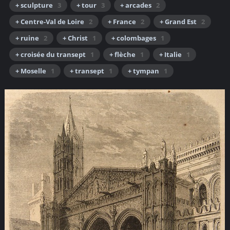
+ sculpture
3
+ tour
3
+ arcades
2
+ Centre-Val de Loire
2
+ France
2
+ Grand Est
2
+ ruine
2
+ Christ
1
+ colombages
1
+ croisée du transept
1
+ flèche
1
+ Italie
1
+ Moselle
1
+ transept
1
+ tympan
1