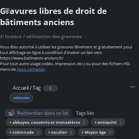
Gravures libres de droit de
bâtiments anciens
© licence / utilisation des gravures
Vous êtes autorisé à utiliser les gravures librement et gratuitement pour
tout affichage en ligne à condition d'insérer un lien vers
https://www.batiments-anciens.fr/
Pour tout autre usage (vidéo, impression, etc.) ou pour des fichiers HD,
merci de
nous contacter
.
Accueil
/
Tag
8
colonnes
Rechercher dans ce lot
Tags liés
+ abbayes, couvents et monastères
3
+ antiquité
3
+ colonnade
3
+ escalier
3
+ Moyen âge
3