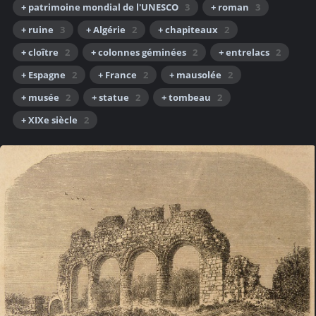
+ patrimoine mondial de l'UNESCO
3
+ roman
3
+ ruine
3
+ Algérie
2
+ chapiteaux
2
+ cloître
2
+ colonnes géminées
2
+ entrelacs
2
+ Espagne
2
+ France
2
+ mausolée
2
+ musée
2
+ statue
2
+ tombeau
2
+ XIXe siècle
2