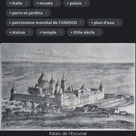
+ Italie
1
+ musée
1
+ palais
1
+ parcs et jardins
1
+ patrimoine mondial de l'UNESCO
1
+ plan d'eau
1
+ statue
1
+ temple
1
+ XIXe siècle
1
Palais de l'Escurial