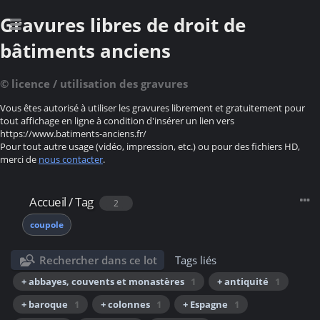
Gravures libres de droit de
bâtiments anciens
© licence / utilisation des gravures
Vous êtes autorisé à utiliser les gravures librement et gratuitement pour
tout affichage en ligne à condition d'insérer un lien vers
https://www.batiments-anciens.fr/
Pour tout autre usage (vidéo, impression, etc.) ou pour des fichiers HD,
merci de
nous contacter
.
Accueil
/
Tag
2
coupole
Rechercher dans ce lot
Tags liés
+ abbayes, couvents et monastères
1
+ antiquité
1
+ baroque
1
+ colonnes
1
+ Espagne
1