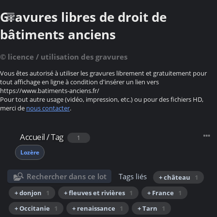
Gravures libres de droit de
bâtiments anciens
© licence / utilisation des gravures
Vous êtes autorisé à utiliser les gravures librement et gratuitement pour
tout affichage en ligne à condition d'insérer un lien vers
https://www.batiments-anciens.fr/
Pour tout autre usage (vidéo, impression, etc.) ou pour des fichiers HD,
merci de
nous contacter
.
Accueil
/
Tag
1
Lozère
Rechercher dans ce lot
Tags liés
+ château
1
+ donjon
1
+ fleuves et rivières
1
+ France
1
+ Occitanie
1
+ renaissance
1
+ Tarn
1