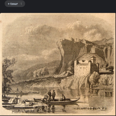
+ tour
1