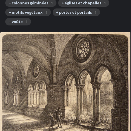
+ colonnes géminées
1
+ églises et chapelles
1
+ motifs végétaux
1
+ portes et portails
1
+ voûte
1