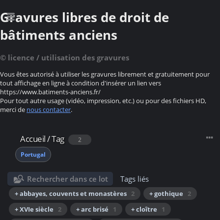
Gravures libres de droit de
bâtiments anciens
© licence / utilisation des gravures
Vous êtes autorisé à utiliser les gravures librement et gratuitement pour
tout affichage en ligne à condition d'insérer un lien vers
https://www.batiments-anciens.fr/
Pour tout autre usage (vidéo, impression, etc.) ou pour des fichiers HD,
merci de
nous contacter
.
Accueil
/
Tag
2
Portugal
Rechercher dans ce lot
Tags liés
+ abbayes, couvents et monastères
2
+ gothique
2
+ XVIe siècle
2
+ arc brisé
1
+ cloître
1