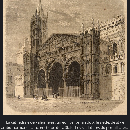
La cathédrale de Palerme est un édifice roman du XIIe siècle, de style
arabo-normand caractéristique de la Sicile. Les sculptures du portail latéral