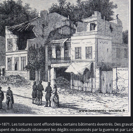
70-1871. Les toitures sont effondrées, certains bâtiments éventrés. Des gravat
groupent de badauds observent les dégâts occasionnés par la guerre et par 