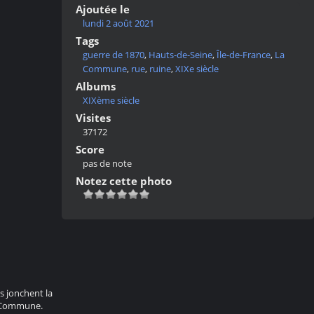
Ajoutée le
lundi 2 août 2021
Tags
guerre de 1870
,
Hauts-de-Seine
,
Île-de-France
,
La
Commune
,
rue
,
ruine
,
XIXe siècle
Albums
XIXème siècle
Visites
37172
Score
pas de note
Notez cette photo
s jonchent la
La Commune.