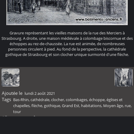
Gravure représentant les vieilles maisons de la rue des Merciers à
Strasbourg. A droite, une maison médiévale à colombage biscornue et des
échoppes au rez-de-chaussée. La rue est animée, de nombreuses
personnes circulent à pied. Au fond de la perspective, la cathédrale
gothique de Strasbourg et son clocher unique surmonté d'une flèche.
Ajoutée le
lundi 2 août 2021
Tags
Bas-Rhin
,
cathédrale
,
clocher
,
colombages
,
échoppe
,
églises et
chapelles
,
flèche
,
gothique
,
Grand Est
,
habitations
,
Moyen âge
,
rue
,
tour
Albums
Moyen Âge
Visites
1386712
Score
pas de note