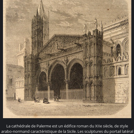
La cathédrale de Palerme est un édifice roman du XIIe siècle, de style
arabo-normand caractéristique de la Sicile. Les sculptures du portail latéral