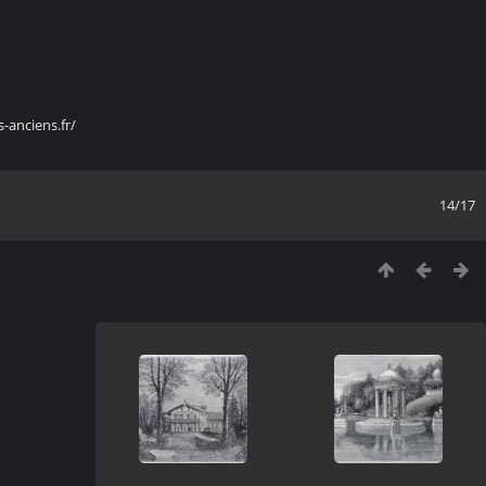
s-anciens.fr/
14/17