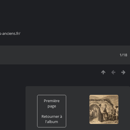
s-anciens.fr/
1/18
Première
page
Retourner à
l'album