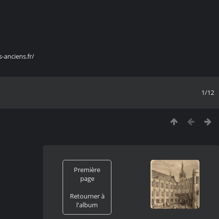
s-anciens.fr/
1/12
Première
page
Retourner à
l'album