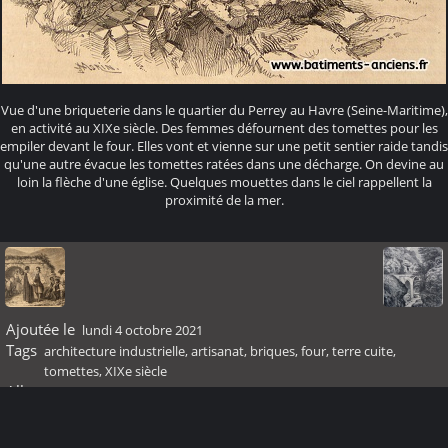
Vue d'une briqueterie dans le quartier du Perrey au Havre (Seine-Maritime),
en activité au XIXe siècle. Des femmes défournent des tomettes pour les
empiler devant le four. Elles vont et vienne sur une petit sentier raide tandis
qu'une autre évacue les tomettes ratées dans une décharge. On devine au
loin la flèche d'une église. Quelques mouettes dans le ciel rappellent la
proximité de la mer.
Ajoutée le
lundi 4 octobre 2021
Tags
architecture industrielle
,
artisanat
,
briques
,
four
,
terre cuite
,
tomettes
,
XIXe siècle
Albums
XIXème siècle
Visites
21409
Score
pas de note