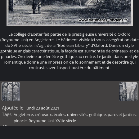
Le collège d'Exeter fait partie de la prestigieuse université d'Oxford
(Royaume-Uni) en Angleterre. Le bâtiment visible ici sous la végétation date
du XVIIe siècle, il s'agit de la "Bodleian Library" d'Oxford. Dans un style
gothique anglais caractéristique, la façade est surmontée de créneaux et de
pinacles. On devine une fenêtre gothique au centre. Le jardin dans un style
romantique donne une impression de foisonnement et de désordre qui
contraste avec l'aspect austère du bâtiment.
Ajoutée le
lundi 23 août 2021
Tags
Angleterre
,
créneaux
,
écoles, universités
,
gothique
,
parcs et jardins
,
pinacle
,
Royaume-Uni
,
XVIIe siècle
Albums
XVIIème siècle
Visites
60834