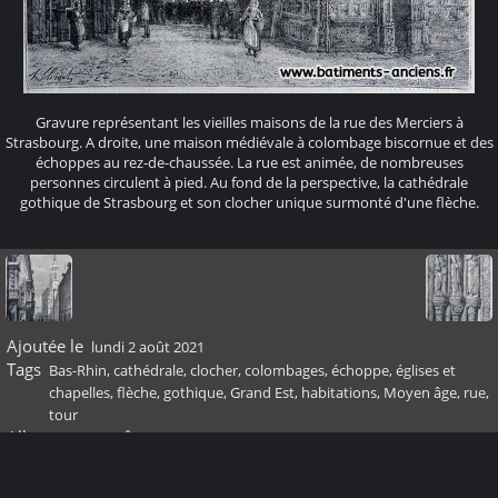
Gravure représentant les vieilles maisons de la rue des Merciers à
Strasbourg. A droite, une maison médiévale à colombage biscornue et des
échoppes au rez-de-chaussée. La rue est animée, de nombreuses
personnes circulent à pied. Au fond de la perspective, la cathédrale
gothique de Strasbourg et son clocher unique surmonté d'une flèche.
Ajoutée le
lundi 2 août 2021
Tags
Bas-Rhin
,
cathédrale
,
clocher
,
colombages
,
échoppe
,
églises et
chapelles
,
flèche
,
gothique
,
Grand Est
,
habitations
,
Moyen âge
,
rue
,
tour
Albums
Moyen Âge
Visites
1386700
Score
pas de note