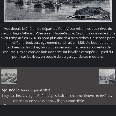
Vue depuis le Chéran du départ du Pont Vieux reliant les deux rives du
vieux village d'Alby-sur-Chéran en Haute-Savoie. Ce pont à une seule arche
avait remplacé en 1720 un pont plus ancien à trois arches. Un second pont,
nommé Pont Neuf, sera également construit en 1828. Au bout du pont,
perchées sur le rocher, on voit des maisons médiévales couvertes de
chaume. Des balcons de bois donnent sur la vallée escarpée. Au pied du
pont, sur les rives, un couple de bergers garde ses moutons.
Ajoutée le
lundi 26 juillet 2021
Tags
arche
,
Auvergne-Rhône-Alpes
,
balcon
,
chaume
,
fleuves et rivières
,
France
,
Haute-Savoie
,
pont
,
village
,
XVIIIe siècle
Albums
XVIIIème siècle
Visites
178393