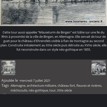
Cette tour aussi appelée "Mäuseturm de Bingen" est bâtie sur une île du
Rhin à proximité de la ville de Bingen, en Allemagne. Elle servait de tour de
guet pour le château d'Ehrensfels visible à flan de montagne au second
plan. Construite initialement au XIIIe siècle puis détruite au XVIIe siècle, elle
fut reconstruite dans un style néo-gothique en 1855.
Ajoutée le
mercredi 7 juillet 2021
Tags
Allemagne
,
architecture militaire
,
château fort
,
fleuves et rivières
,
mâchicoulis
,
néo-gothique
,
tour
,
XIXe siècle
Albums
XIXème siècle
Visites
60485
Score
pas de note