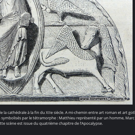
de la cathédrale à la fin du XIIe siècle. A mi-chemin entre art roman et art go
s symbolisés par le tétramorphe : Matthieu représenté par un homme, Marc 
ette scène est issue du quatrième chapitre de l’Apocalypse.