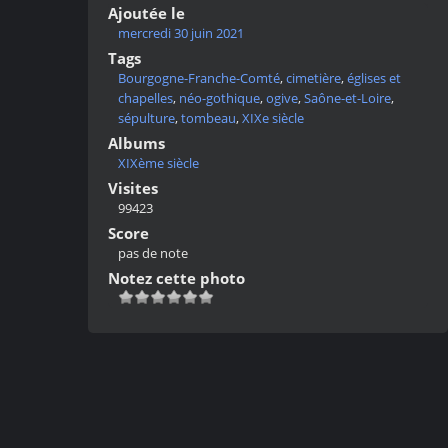
Ajoutée le
mercredi 30 juin 2021
Tags
Bourgogne-Franche-Comté
,
cimetière
,
églises et
chapelles
,
néo-gothique
,
ogive
,
Saône-et-Loire
,
sépulture
,
tombeau
,
XIXe siècle
Albums
XIXème siècle
Visites
99423
Score
pas de note
Notez cette photo