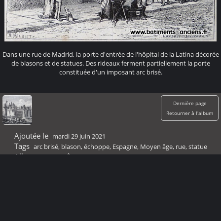
Dans une rue de Madrid, la porte d'entrée de l'hôpital de la Latina décorée
de blasons et de statues. Des rideaux ferment partiellement la porte
constituée d'un imposant arc brisé.
Dernière page
Retourner à l'album
Ajoutée le
mardi 29 juin 2021
Tags
arc brisé
,
blason
,
échoppe
,
Espagne
,
Moyen âge
,
rue
,
statue
Albums
Moyen Âge
Visites
43218
Score
pas de note
Notez cette photo
Propulsé par