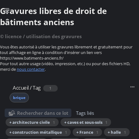
Gravures libres de droit de
bâtiments anciens
© licence / utilisation des gravures
Vous êtes autorisé à utiliser les gravures librement et gratuitement pour
tout affichage en ligne à condition d'insérer un lien vers
https://www.batiments-anciens.fr/
Pour tout autre usage (vidéo, impression, etc.) ou pour des fichiers HD,
merci de
nous contacter
.
Accueil
/
Tag
1
brique
Rechercher dans ce lot
Tags liés
+ architecture civile
1
+ caves et sous-sols
1
+ construction métallique
1
+ France
1
+ halle
1