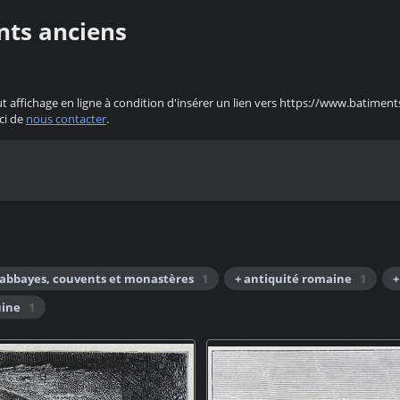
nts anciens
ut affichage en ligne à condition d'insérer un lien vers https://www.batiment
ci de
nous contacter
.
 abbayes, couvents et monastères
1
+ antiquité romaine
1
+
uine
1