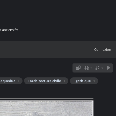
s-anciens.fr/
Connexion
 aqueduc
1
+ architecture civile
1
+ gothique
1