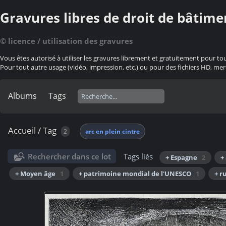
Gravures libres de droit de bâtime
© licence / utilisation des gravures
Vous êtes autorisé à utiliser les gravures librement et gratuitement pour to
Pour tout autre usage (vidéo, impression, etc.) ou pour des fichiers HD, mer
Albums
Tags
Accueil
/
Tag
2
arc en plein cintre
Rechercher dans ce lot
Tags liés
+ Espagne
2
+
+ Moyen âge
1
+ patrimoine mondial de l'UNESCO
1
+ r