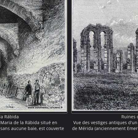
la Rábida
Ruines 
 Maria de la Rábida situé en
Vue des vestiges antiques d'un
sans aucune baie, est couverte
de Mérida (anciennement Emerit
sonnages semblent inspecter la
grande hauteur qui soutenaient 