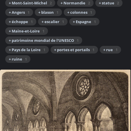
+ Mont-Saint-Michel
2
+ Normandie
2
+ statue
2
+ Angers
1
+ blason
1
+ colonnes
1
+ échoppe
1
+ escalier
1
+ Espagne
1
+ Maine-et-Loire
1
+ patrimoine mondial de l'UNESCO
1
+ Pays de la Loire
1
+ portes et portails
1
+ rue
1
+ ruine
1