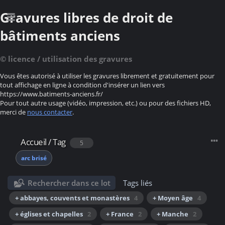
Gravures libres de droit de
bâtiments anciens
© licence / utilisation des gravures
Vous êtes autorisé à utiliser les gravures librement et gratuitement pour
tout affichage en ligne à condition d'insérer un lien vers
https://www.batiments-anciens.fr/
Pour tout autre usage (vidéo, impression, etc.) ou pour des fichiers HD,
merci de
nous contacter
.
Accueil
/
Tag
5
arc brisé
Rechercher dans ce lot
Tags liés
+ abbayes, couvents et monastères
4
+ Moyen âge
4
+ églises et chapelles
2
+ France
2
+ Manche
2