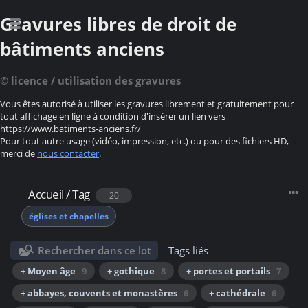
Gravures libres de droit de
bâtiments anciens
© licence / utilisation des gravures
Vous êtes autorisé à utiliser les gravures librement et gratuitement pour
tout affichage en ligne à condition d'insérer un lien vers
https://www.batiments-anciens.fr/
Pour tout autre usage (vidéo, impression, etc.) ou pour des fichiers HD,
merci de
nous contacter
.
Accueil
/
Tag
20
églises et chapelles
Rechercher dans ce lot
Tags liés
+ Moyen âge
9
+ gothique
8
+ portes et portails
7
+ abbayes, couvents et monastères
6
+ cathédrale
6