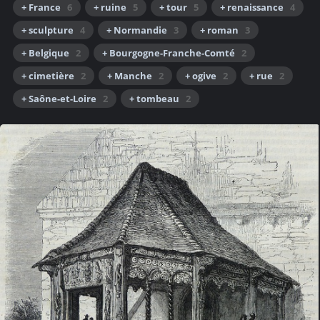
+ France
6
+ ruine
5
+ tour
5
+ renaissance
4
+ sculpture
4
+ Normandie
3
+ roman
3
+ Belgique
2
+ Bourgogne-Franche-Comté
2
+ cimetière
2
+ Manche
2
+ ogive
2
+ rue
2
+ Saône-et-Loire
2
+ tombeau
2