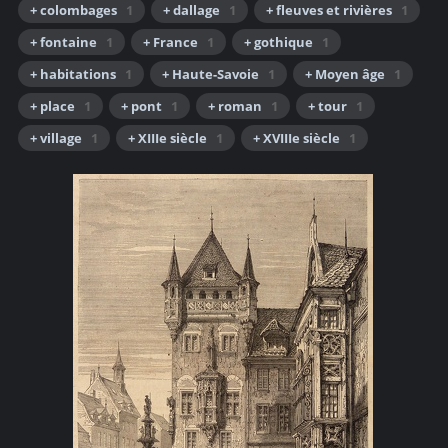
+ colombages
1
+ dallage
1
+ fleuves et rivières
1
+ fontaine
1
+ France
1
+ gothique
1
+ habitations
1
+ Haute-Savoie
1
+ Moyen âge
1
+ place
1
+ pont
1
+ roman
1
+ tour
1
+ village
1
+ XIIIe siècle
1
+ XVIIIe siècle
1