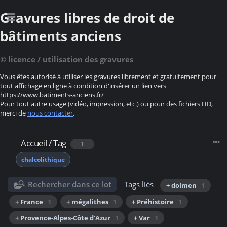
Gravures libres de droit de
bâtiments anciens
© licence / utilisation des gravures
Vous êtes autorisé à utiliser les gravures librement et gratuitement pour
tout affichage en ligne à condition d'insérer un lien vers
https://www.batiments-anciens.fr/
Pour tout autre usage (vidéo, impression, etc.) ou pour des fichiers HD,
merci de
nous contacter
.
Accueil
/
Tag
1
chalcolithique
Rechercher dans ce lot
Tags liés
+ dolmen
1
+ France
1
+ mégalithes
1
+ Préhistoire
1
+ Provence-Alpes-Côte d'Azur
1
+ Var
1