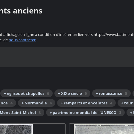
nts anciens
ut affichage en ligne à condition d'insérer un lien vers https://www.batiment
ci de
nous contacter
.
+ églises et chapelles
6
+ XIXe siècle
6
+ renaissance
5
rance
4
+ Normandie
4
+ remparts et enceintes
4
+ tour
 Mont-Saint-Michel
3
+ patrimoine mondial de l'UNESCO
3
+ 