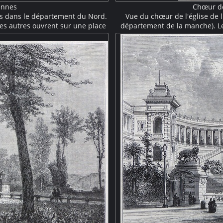
ennes
Chœur de
s dans le département du Nord.
Vue du chœur de l'église de 
es autres ouvrent sur une place
département de la manche). L
chaussée donnent sur le marché.
baies avec des vitraux. Une stat
s d'épis de toiture.
hauteur du triforium. Suit
reconstruit à la fin du