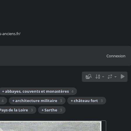
s-anciens.fr/
Connexion
+ abbayes, couvents et monastères
4
4
+ architecture militaire
3
+ château fort
3
Pays de la Loire
3
+ Sarthe
3