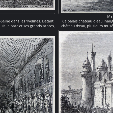
Mar
Seine dans les Yvelines. Datant
Ce palais château d'eau inaug
epuis le parc et ses grands arbres,
château d'eau, plusieurs musée
 par avant-corps surmonté d'une
classique, il présente plu
heminées et ses bossages sont
surplombant une impo