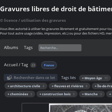
Gravures libres de droit de bâtime
© licence / utilisation des gravures
Vous êtes autorisé à utiliser les gravures librement et gratuitement pour to
Pour tout autre usage (vidéo, impression, etc.) ou pour des fichiers HD, mer
Albums
Tags
Accueil
/
Tag
23
France
Rechercher dans ce lot
Tags liés
+ Moyen âge
11
+ architecture civile
4
+ fleuves et rivières
4
+ Île-de-F
+ cheminées
3
+ construction bois
3
+ Manche
3
+