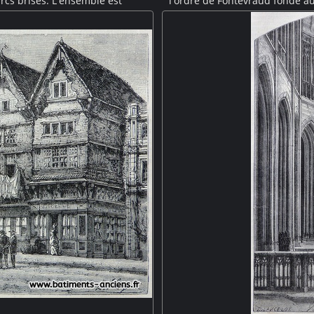
cs brisés. L'ensemble est
l'ordre de Fontevraud fondé au 
s. Un escalier arrive du niveau
française. Cette gravure nous pr
-Saint-Michel est inscrit au
est une grange, des cochons et
NESCO.
tandis qu'un paysans passe à c
mur de clôtur