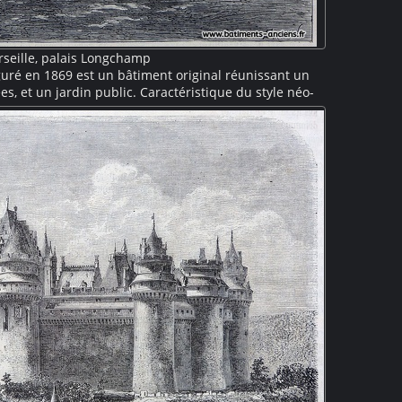
seille, palais Longchamp
uré en 1869 est un bâtiment original réunissant un
s, et un jardin public. Caractéristique du style néo-
sieurs pavillons reliés par une colonnade, le tout
sante pièce d'eau agrémentée de statues.