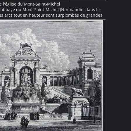
 l'église du Mont-Saint-Michel
l'abbaye du Mont-Saint-Michel (Normandie, dans le
es arcs tout en hauteur sont surplombés de grandes
ue de l'archange Saint-Michel est visible au centre, à
e à un écroulement du chœur roman, le chœur est
 XVe siècle dans un style gothique flamboyant.