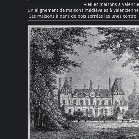
Vieilles maisons à Valenci
Un alignement de maisons médiévales à Valencienne
Ces maisons à pans de bois serrées les unes contre l
par leurs grands pignons. Des boutiques au rez-de-
Les toits à fortes pentes sont couronnée