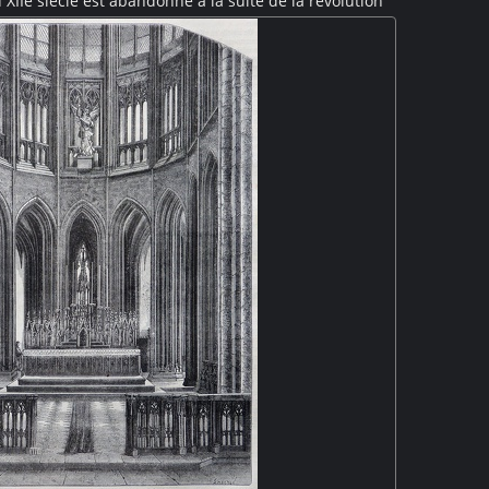
XIIe siècle est abandonné à la suite de la révolution
ésente des bâtiments réaffectés à une ferme : l'église
 des canards occupent la basse-cour au premier plan
heval devant des meules de foin. A l'arrière plan, un
e et une tour sont encore visibles.