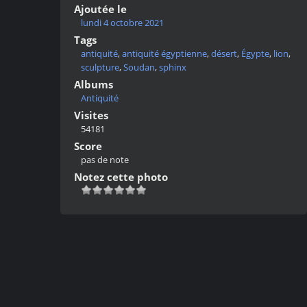
Ajoutée le
lundi 4 octobre 2021
Tags
antiquité
,
antiquité égyptienne
,
désert
,
Égypte
,
lion
,
sculpture
,
Soudan
,
sphinx
Albums
Antiquité
Visites
54181
Score
pas de note
Notez cette photo