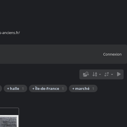
s-anciens.fr/
Connexion
+ halle
1
+ Île-de-France
1
+ marché
1