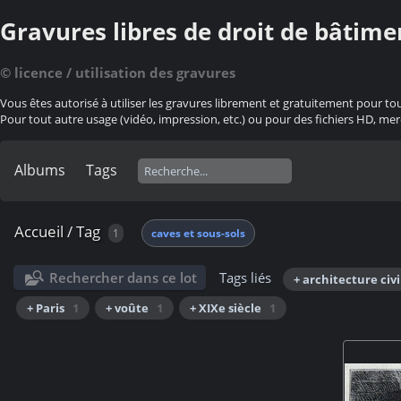
Gravures libres de droit de bâtime
© licence / utilisation des gravures
Vous êtes autorisé à utiliser les gravures librement et gratuitement pour to
Pour tout autre usage (vidéo, impression, etc.) ou pour des fichiers HD, mer
Albums
Tags
Accueil
/
Tag
1
caves et sous-sols
Rechercher dans ce lot
Tags liés
+ architecture civi
+ Paris
1
+ voûte
1
+ XIXe siècle
1