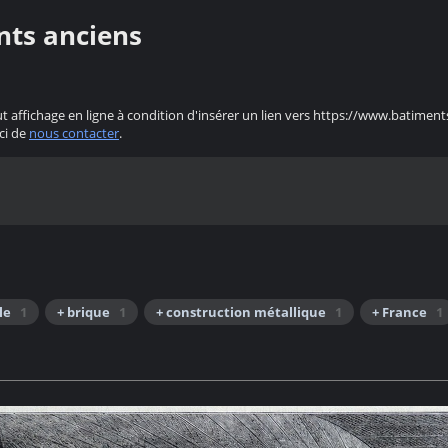
nts anciens
ut affichage en ligne à condition d'insérer un lien vers https://www.batiment
ci de
nous contacter
.
le
1
+ brique
1
+ construction métallique
1
+ France
1