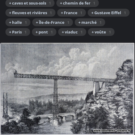
+ caves et sous-sols
1
+ chemin de fer
1
+ fleuves et rivières
1
+ France
1
+ Gustave Eiffel
1
+ halle
1
+ Île-de-France
1
+ marché
1
+ Paris
1
+ pont
1
+ viaduc
1
+ voûte
1