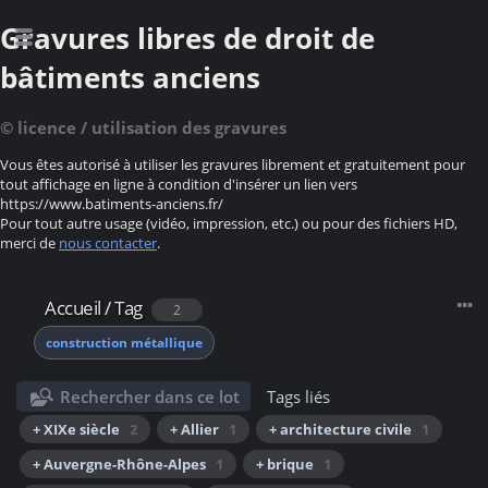
Gravures libres de droit de
bâtiments anciens
© licence / utilisation des gravures
Vous êtes autorisé à utiliser les gravures librement et gratuitement pour
tout affichage en ligne à condition d'insérer un lien vers
https://www.batiments-anciens.fr/
Pour tout autre usage (vidéo, impression, etc.) ou pour des fichiers HD,
merci de
nous contacter
.
Accueil
/
Tag
2
construction métallique
Rechercher dans ce lot
Tags liés
+ XIXe siècle
2
+ Allier
1
+ architecture civile
1
+ Auvergne-Rhône-Alpes
1
+ brique
1