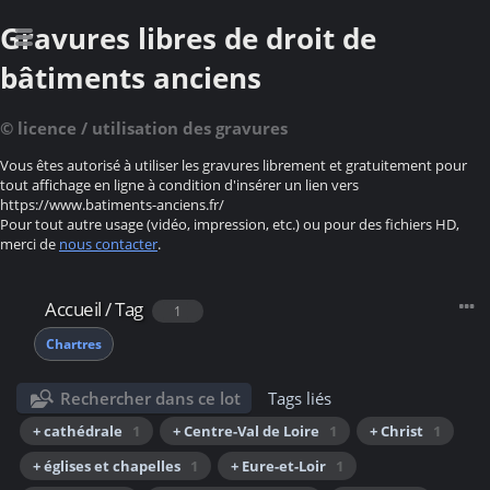
Gravures libres de droit de
bâtiments anciens
© licence / utilisation des gravures
Vous êtes autorisé à utiliser les gravures librement et gratuitement pour
tout affichage en ligne à condition d'insérer un lien vers
https://www.batiments-anciens.fr/
Pour tout autre usage (vidéo, impression, etc.) ou pour des fichiers HD,
merci de
nous contacter
.
Accueil
/
Tag
1
Chartres
Rechercher dans ce lot
Tags liés
+ cathédrale
1
+ Centre-Val de Loire
1
+ Christ
1
+ églises et chapelles
1
+ Eure-et-Loir
1