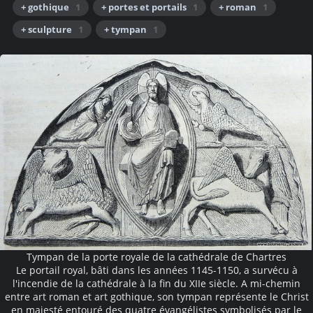
+ gothique
1
+ portes et portails
1
+ roman
1
+ sculpture
1
+ tympan
1
Tympan de la porte royale de la cathédrale de Chartres
Le portail royal, bâti dans les années 1145-1150, a survécu à
l'incendie de la cathédrale à la fin du XIIe siècle. A mi-chemin
entre art roman et art gothique, son tympan représente le Christ
en majesté entouré des quatre évangélistes symbolisés par le