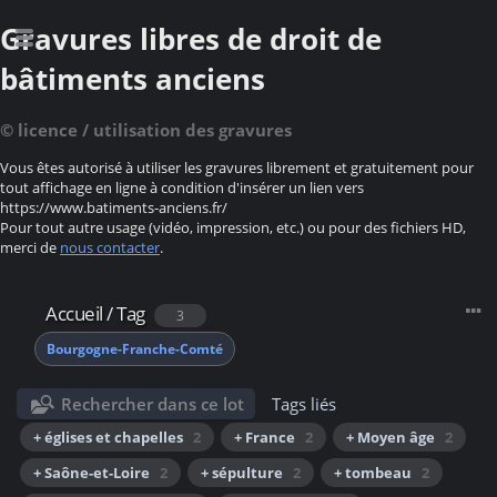
Gravures libres de droit de
bâtiments anciens
© licence / utilisation des gravures
Vous êtes autorisé à utiliser les gravures librement et gratuitement pour
tout affichage en ligne à condition d'insérer un lien vers
https://www.batiments-anciens.fr/
Pour tout autre usage (vidéo, impression, etc.) ou pour des fichiers HD,
merci de
nous contacter
.
Accueil
/
Tag
3
Bourgogne-Franche-Comté
Rechercher dans ce lot
Tags liés
+ églises et chapelles
2
+ France
2
+ Moyen âge
2
+ Saône-et-Loire
2
+ sépulture
2
+ tombeau
2