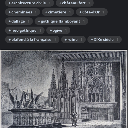
+ architecture civile
1
+ château fort
1
+ cheminées
1
+ cimetière
1
+ Côte-d'Or
1
+ dallage
1
+ gothique flamboyant
1
+ néo-gothique
1
+ ogive
1
+ plafond à la française
1
+ ruine
1
+ XIXe siècle
1